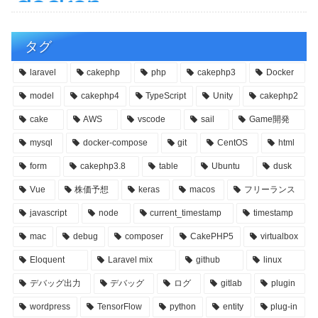
タグ
laravel
cakephp
php
cakephp3
Docker
model
cakephp4
TypeScript
Unity
cakephp2
cake
AWS
vscode
sail
Game開発
mysql
docker-compose
git
CentOS
html
form
cakephp3.8
table
Ubuntu
dusk
Vue
株価予想
keras
macos
フリーランス
javascript
node
current_timestamp
timestamp
mac
debug
composer
CakePHP5
virtualbox
Eloquent
Laravel mix
github
linux
デバッグ出力
デバッグ
ログ
gitlab
plugin
wordpress
TensorFlow
python
entity
plug-in