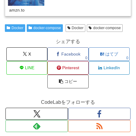
amzn.to
Docker
docker-compose
Docker
docker-compose
シェアする
X
Facebook
はてブ
0
0
LINE
Pinterest
LinkedIn
コピー
CodeLabをフォローする