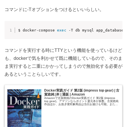
コマンドに-Tオプションをつけるといいらしい。
$ docker-compose 
exec
 -T db mysql app_database 
コマンドを実行する時にTTYという機能を使っているけど
も、dockerで気を利かせて既に機能しているので、そのま
ま実行すると二重にかかってしまうので無効化する必要が
あるということらしいです。
Docker実践ガイド 第2版 (impress top gear) | 古
賀政純 |本 | 通販 | Amazon
Amazonで古賀政純のDocker実践ガイド 第2版 (impress
top gear)。アマゾンならポイント還元本が多数。古賀政純
作品ほか、お急ぎ便対象商品は当日お届けも可能。また
Docker実践ガイド 第2版 (impress to...