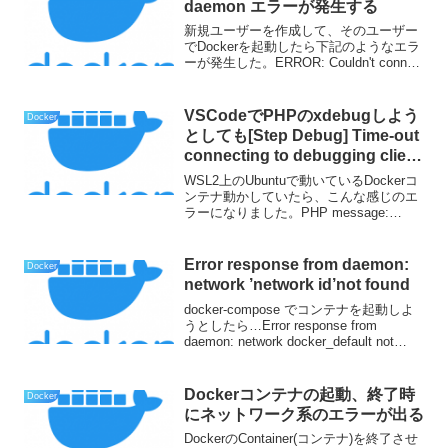
daemon エラーが発生する
新規ユーザーを作成して、そのユーザー
でDockerを起動したら下記のようなエラ
ーが発生した。ERROR: Couldn't connect
to Docker daemon at
http+docker://localhost - is i...
VSCodeでPHPのxdebugしよう
Docker
としても[Step Debug] Time-out
connecting to debugging client
になる
WSL2上のUbuntuで動いているDockerコ
ンテナ動かしていたら、こんな感じのエ
ラーになりました。PHP message:
Xdebug: Time-out connecting to
debugging client, waited...
Error response from daemon:
Docker
network ’network id’not found
docker-compose でコンテナを起動しよ
うとしたら…Error response from
daemon: network docker_default not
foundという感じで起動しなくなった。詳
しくはわからなかったが、ど...
Dockerコンテナの起動、終了時
Docker
にネットワーク系のエラーが出る
DockerのContainer(コンテナ)を終了させ