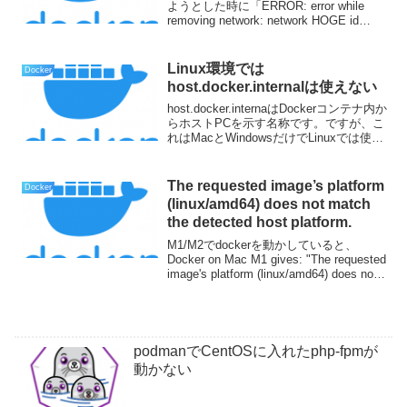
ようとした時に「ERROR: error while
removing network: network HOGE id
FUGA has active endpoints.」とか、開
始...
Linux環境では
Docker
host.docker.internalは使えない
host.docker.internaはDockerコンテナ内か
らホストPCを示す名称です。ですが、こ
れはMacとWindowsだけでLinuxでは使え
ません。また、WSL上で動かす場合も
Linuxと同じ扱いになるため使えません。
ということ...
The requested image’s platform
Docker
(linux/amd64) does not match
the detected host platform.
M1/M2でdockerを動かしていると、
Docker on Mac M1 gives: "The requested
image's platform (linux/amd64) does not
match the detected h...
podmanでCentOSに入れたphp-fpmが
動かない