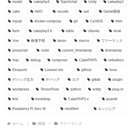
model
cakephp4
TypeScript
Unity
cakephp2
cake
AWS
vscode
sail
Game開発
mysql
docker-compose
git
CentOS
html
form
cakephp3.8
table
Ubuntu
dusk
Vue
株価予想
keras
macos
フリーランス
javascript
node
current_timestamp
timestamp
mac
debug
composer
CakePHP5
virtualbox
Eloquent
Laravel mix
github
linux
デバッグ出力
デバッグ
ログ
gitlab
plugin
wordpress
TensorFlow
python
entity
plug-in
test
bootstrap
CakePHP3.x
quandl
Raspberry Pi Zero W
modified
エンジニア
ホーム
開発
フリーランス