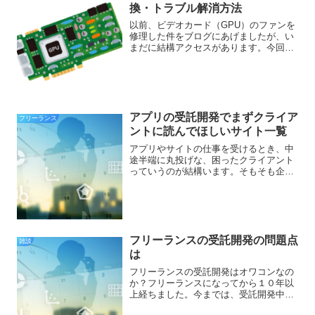
換・トラブル解消方法
以前、ビデオカード（GPU）のファンを
修理した件をブログにあげましたが、い
まだに結構アクセスがあります。今回
は、ビデオカードの修理やファン交換な
ど、トラブルの解決方法についての情報
を紹介します。グラフィックボードの不
調の確認方法グラフィック...
アプリの受託開発でまずクライア
フリーランス
ントに読んでほしいサイト一覧
アプリやサイトの仕事を受けるとき、中
途半端に丸投げな、困ったクライアント
っていうのが結構います。そもそも企画
段階の詰めが甘すぎて困ってしまうこと
があります。例えば企画段階で必要なタ
ーゲッティングやペルソナの設定など
を、なかなか理解してもらえ...
フリーランスの受託開発の問題点
雑談
は
フリーランスの受託開発はオワコンなの
か？フリーランスになってから１０年以
上経ちました。今までは、受託開発中心
で、補助として開発会社から一部業務を