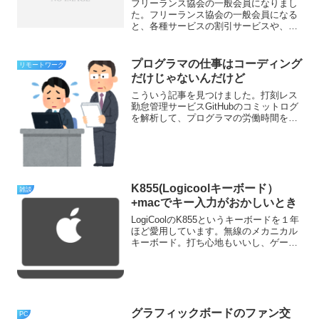
フリーランス協会の一般会員になりまし
た。フリーランス協会の一般会員になる
と、各種サービスの割引サービスや、賠
償責任を補償する保険にも自動的に加入
されるます。ChatWorkの月額400円の
「パーソナルプラン」が無料になりま
プログラマの仕事はコーディング
リモートワーク
す。年間だいたい5...
だけじゃないんだけど
こういう記事を見つけました。打刻レス
勤怠管理サービスGitHubのコミットログ
を解析して、プログラマの労働時間を管
理するという趣旨のWebサービスです。
プログラマとしての意見として、うー
ん・・・と思うところがあったので述べ
させていただきます...
K855(Logicoolキーボード）
雑談
+macでキー入力がおかしいとき
LogiCoolのK855というキーボードを１年
ほど愛用しています。無線のメカニカル
キーボード。打ち心地もいいし、ゲーミ
ングじゃないけど新方式の無線なので遅
延も特に感じないからゲームもできる。
BTにも対応で３台まで切り替え可能。ゲ
ーミングじ...
グラフィックボードのファン交
PC