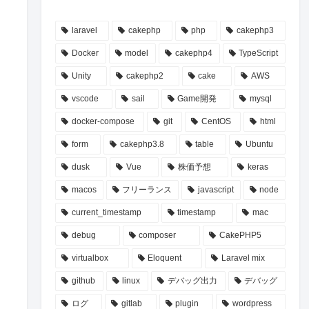
laravel
cakephp
php
cakephp3
Docker
model
cakephp4
TypeScript
Unity
cakephp2
cake
AWS
vscode
sail
Game開発
mysql
docker-compose
git
CentOS
html
form
cakephp3.8
table
Ubuntu
dusk
Vue
株価予想
keras
macos
フリーランス
javascript
node
current_timestamp
timestamp
mac
debug
composer
CakePHP5
virtualbox
Eloquent
Laravel mix
github
linux
デバッグ出力
デバッグ
ログ
gitlab
plugin
wordpress