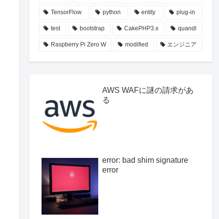
TensorFlow
python
entity
plug-in
test
bootstrap
CakePHP3.x
quandl
Raspberry Pi Zero W
modified
エンジニア
AWS WAFに謎の請求があ
る
error: bad shim signature
error