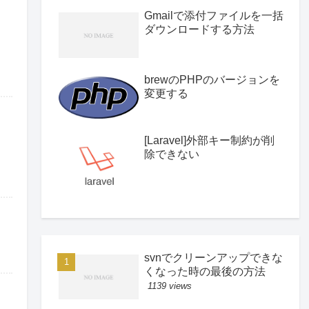
Gmailで添付ファイルを一括
ダウンロードする方法
brewのPHPのバージョンを
変更する
[Laravel]外部キー制約が削
除できない
svnでクリーンアップできな
くなった時の最後の方法
1139 views