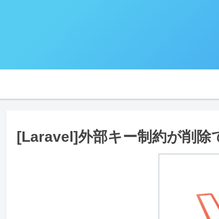
[Laravel]外部キー制約が削