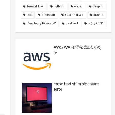
TensorFlow
python
entity
plug-in
test
bootstrap
CakePHP3.x
quandl
Raspberry Pi Zero W
modified
エンジニア
AWS WAFに謎の請求があ
る
error: bad shim signature
error