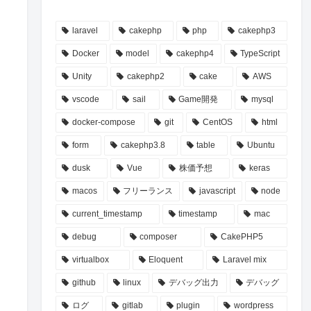
laravel
cakephp
php
cakephp3
Docker
model
cakephp4
TypeScript
Unity
cakephp2
cake
AWS
vscode
sail
Game開発
mysql
docker-compose
git
CentOS
html
form
cakephp3.8
table
Ubuntu
dusk
Vue
株価予想
keras
macos
フリーランス
javascript
node
current_timestamp
timestamp
mac
debug
composer
CakePHP5
virtualbox
Eloquent
Laravel mix
github
linux
デバッグ出力
デバッグ
ログ
gitlab
plugin
wordpress