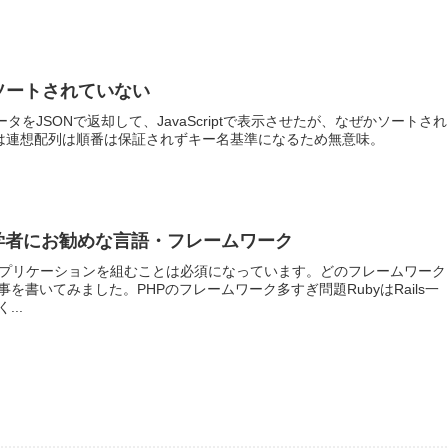
内容がソートされていない
トしたデータをJSONで返却して、JavaScriptで表示させたが、なぜかソートされ
トは連想配列は順番は保証されずキー名基準になるため無意味。
グ初学者にお勧めな言語・フレームワーク
アプリケーションを組むことは必須になっています。どのフレームワーク
書いてみました。PHPのフレームワーク多すぎ問題RubyはRails一
..