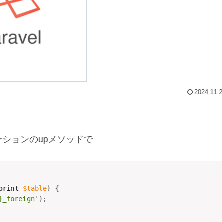
2024.11.
ーションのupメソッドで
print 
$table
)
{
foreign'
)
;