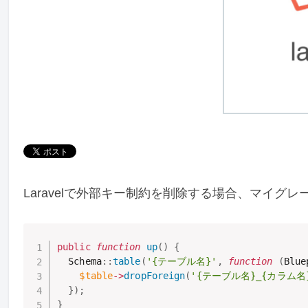
Laravelで外部キー制約を削除する場合、マイグレ
public
function
up
(
)
{
  Schema
:
:
table
(
'{テーブル名}'
,
function
(
Blue
$table
-
>
dropForeign
(
'{テーブル名}_{カラム名}_
}
)
;
}