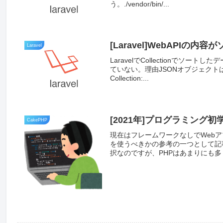
う。./vendor/bin/...
[Laravel]WebAPIの
Laravel
LaravelでCollectionでソー
ていない。理由JSONオブジェク
Collection:...
[2021年]プログラミン
CakePHP
現在はフレームワークなしでWeb
を使うべきかの参考の一つとして記事を
択なのですが、PHPはあまりにも多く.