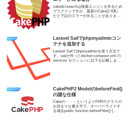
cakedc/searchは検索エンジンを作るため
プラグインですが、最新のCake(2.8系）
だと下記のエラーが出ることがありまし
た。Error: Class 'String' not found エラー
Laravel Sailでphpmyadminコン
Laravel
テナを追加する
Laravel Sailでphpmyadminを使う方法で
す。sailが作ったdocker-compose.yml の
services セクションに以下を記載しまし
ょう。もしくは、docker-
compose.override.yml で...
CakePHP2 ModelのbeforeFind()
CakePHP
の謎な仕様
Cakeの・・・というよりPHPのクラスの
お決まりな書き方で、オーバーライドす
る場合public function beforeFilter() {
parent::beforeFilter();}ていう感じで親のク
ラスのメソッドを呼ぶ場合...