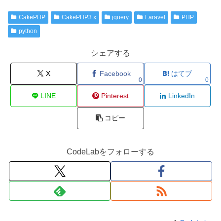
CakePHP
CakePHP3.x
jquery
Laravel
PHP
python
シェアする
X
Facebook
はてブ
0
0
LINE
Pinterest
LinkedIn
コピー
CodeLabをフォローする