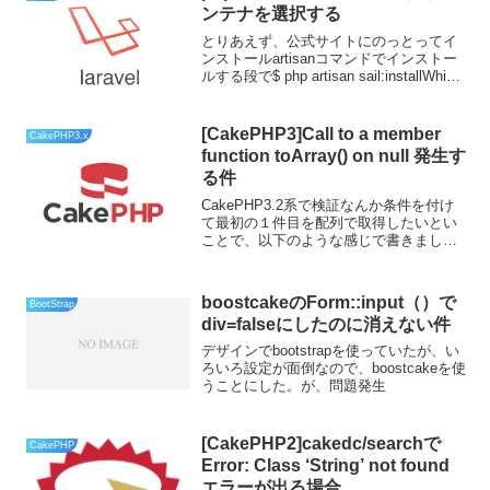
ンテナを選択する
とりあえず、公式サイトにのっとってイ
ンストールartisanコマンドでインストー
ルする段で$ php artisan sail:installWhich
services would you like to install? :
mysql...
[CakePHP3]Call to a member
CakePHP3.x
function toArray() on null 発生す
る件
CakePHP3.2系で検証なんか条件を付け
て最初の１件目を配列で取得したいとい
ことで、以下のような感じで書きました
$data = $this->Model名->find('all')-
>where()->first()->toArray(...
boostcakeのForm::input（）で
BootStrap
div=falseにしたのに消えない件
デザインでbootstrapを使っていたが、い
ろいろ設定が面倒なので、boostcakeを使
うことにした。が、問題発生
[CakePHP2]cakedc/searchで
CakePHP
Error: Class ‘String’ not found
エラーが出る場合