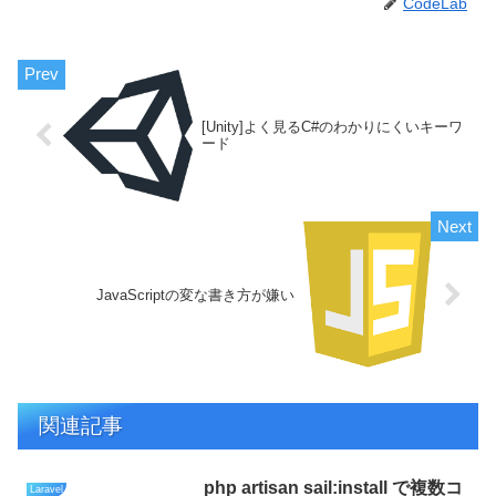
CodeLab
[Unity]よく見るC#のわかりにくいキーワ
ード
JavaScriptの変な書き方が嫌い
関連記事
php artisan sail:install で複数コ
Laravel