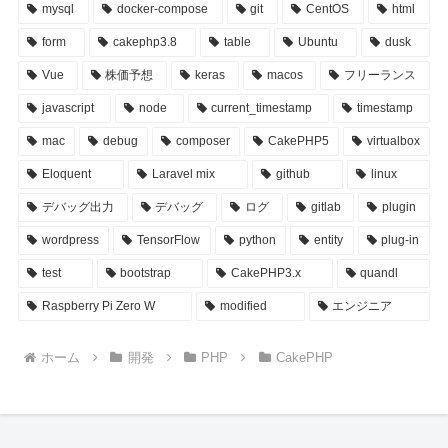
mysql
docker-compose
git
CentOS
html
form
cakephp3.8
table
Ubuntu
dusk
Vue
株価予想
keras
macos
フリーランス
javascript
node
current_timestamp
timestamp
mac
debug
composer
CakePHP5
virtualbox
Eloquent
Laravel mix
github
linux
デバッグ出力
デバッグ
ログ
gitlab
plugin
wordpress
TensorFlow
python
entity
plug-in
test
bootstrap
CakePHP3.x
quandl
Raspberry Pi Zero W
modified
エンジニア
ホーム
開発
PHP
CakePHP