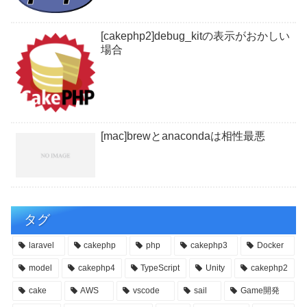
[cakephp2]debug_kitの表示がおかしい
場合
[mac]brewとanacondaは相性最悪
タグ
laravel
cakephp
php
cakephp3
Docker
model
cakephp4
TypeScript
Unity
cakephp2
cake
AWS
vscode
sail
Game開発