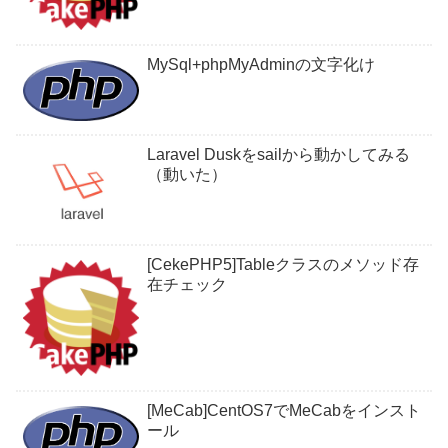
MySql+phpMyAdminの文字化け
Laravel Duskをsailから動かしてみる
（動いた）
[CekePHP5]Tableクラスのメソッド存
在チェック
[MeCab]CentOS7でMeCabをインスト
ール