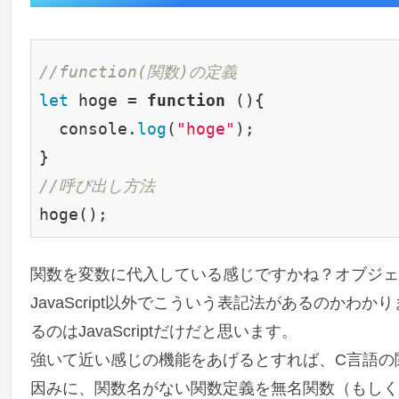
//function(関数)の定義
let
 hoge = 
function
()
{
  console.
log
(
"hoge"
);

//呼び出し方法
関数を変数に代入している感じですかね？オブジェ
JavaScript以外でこういう表記法があるのか
るのはJavaScriptだけだと思います。
強いて近い感じの機能をあげるとすれば、C言語の
因みに、関数名がない関数定義を無名関数（もしく