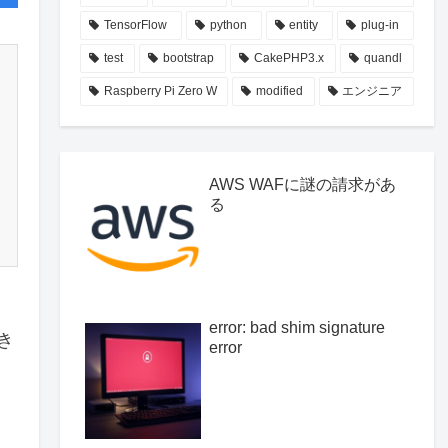
TensorFlow
python
entity
plug-in
test
bootstrap
CakePHP3.x
quandl
Raspberry Pi Zero W
modified
エンジニア
AWS WAFに謎の請求があ
る
error: bad shim signature
き
error