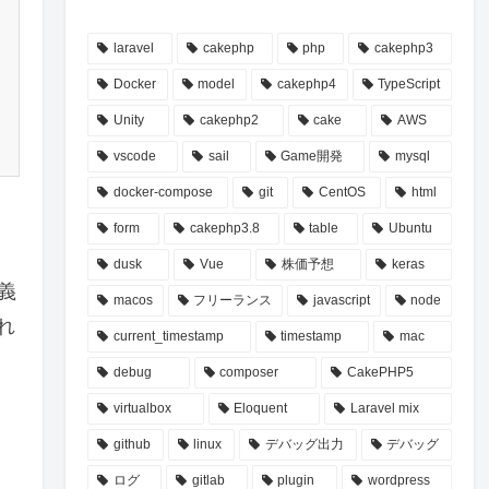
laravel
cakephp
php
cakephp3
Docker
model
cakephp4
TypeScript
Unity
cakephp2
cake
AWS
vscode
sail
Game開発
mysql
docker-compose
git
CentOS
html
form
cakephp3.8
table
Ubuntu
dusk
Vue
株価予想
keras
義
macos
フリーランス
javascript
node
れ
current_timestamp
timestamp
mac
debug
composer
CakePHP5
virtualbox
Eloquent
Laravel mix
github
linux
デバッグ出力
デバッグ
ログ
gitlab
plugin
wordpress