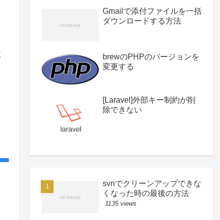
Gmailで添付ファイルを一括
ダウンロードする方法
数
brewのPHPのバージョンを
変更する
い
[Laravel]外部キー制約が削
除できない
svnでクリーンアップできな
くなった時の最後の方法
1135 views