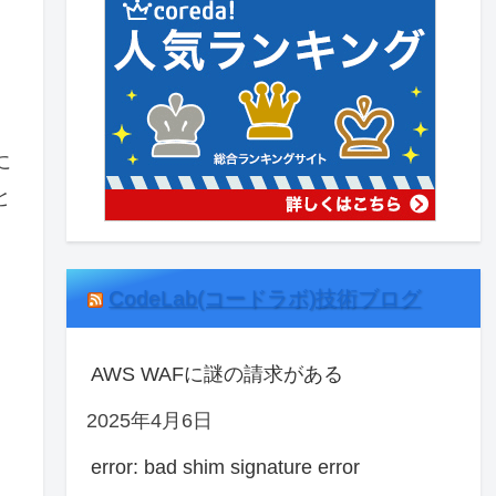
て
ン
に
と
CodeLab(コードラボ)技術ブログ
AWS WAFに謎の請求がある
2025年4月6日
error: bad shim signature error