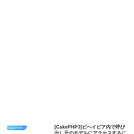
[CakePHP3]ビヘイビア内で呼び
CakePHP3.x
出し元のモデルにアクセスするに