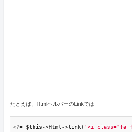
たとえば、HtmlヘルパーのLinkでは
<?
= 
$this
->Html->link(
'<i class="fa 