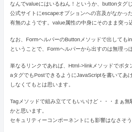
なんでvalueにはいるねん！というか、buttonタグ
公式サイトにescapeオプションへの言及がなかっ
有無のようです。value属性の中身にそのまま突
なお、FormヘルパーのButtonメソッドで出して
ということで、Formヘルパーから出すのは無理っ
単なるリンクであれば、Html->linkメソッド
aタグでもPostできるようにJavaScriptを
しなくてもとは思います。
Tagメソッドで組み立ててもいいけど・・・まぁ無
かと思います。
セキュリティーコンポーネントにも影響はなさそう