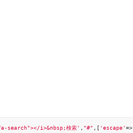
fa-search"></i>&nbsp;検索'
,
"#"
,[
'escape'
=>