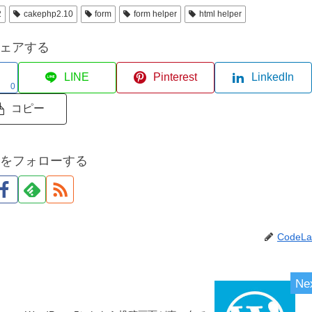
2
cakephp2.10
form
form helper
html helper
ェアする
LINE
Pinterest
LinkedIn
0
コピー
abをフォローする
CodeLa