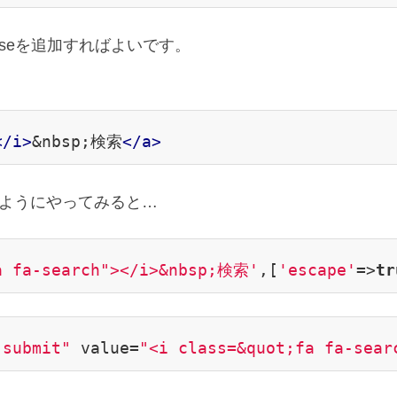
alseを追加すればよいです。
</
i
>
&nbsp;検索
</
a
>
て同じようにやってみると…
a fa-search"></i>&nbsp;検索'
,[
'escape'
=>
tr
"submit"
 value=
"<i class=&quot;fa fa-sea