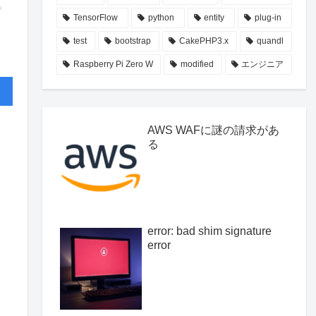
TensorFlow
python
entity
plug-in
test
bootstrap
CakePHP3.x
quandl
Raspberry Pi Zero W
modified
エンジニア
AWS WAFに謎の請求があ
る
error: bad shim signature
error