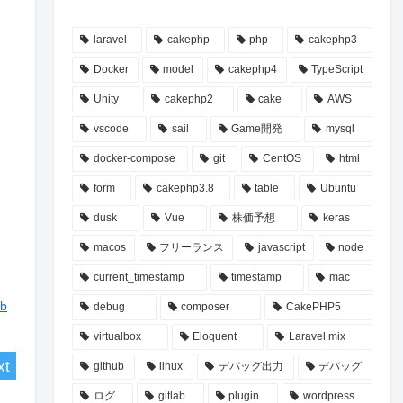
laravel
cakephp
php
cakephp3
Docker
model
cakephp4
TypeScript
Unity
cakephp2
cake
AWS
vscode
sail
Game開発
mysql
docker-compose
git
CentOS
html
form
cakephp3.8
table
Ubuntu
dusk
Vue
株価予想
keras
macos
フリーランス
javascript
node
current_timestamp
timestamp
mac
b
debug
composer
CakePHP5
virtualbox
Eloquent
Laravel mix
github
linux
デバッグ出力
デバッグ
ログ
gitlab
plugin
wordpress