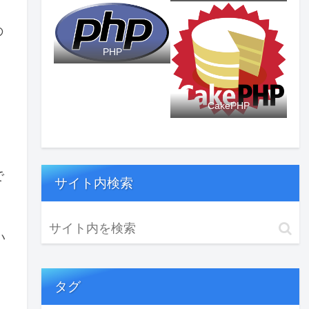
の
PHP
CakePHP
で
サイト内検索
い
タグ