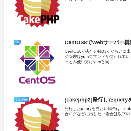
CentOS8でWebサーバー構
DB
CentOS8が去年の終わりぐらいに
ジ管理はyumコマンドが使われていま
っとみ使い方はyumと同...
[cakephp2]発行したquer
CakePHP
発行したqueryを見たい場合は、de
合ログなどに出したい場合は以下の