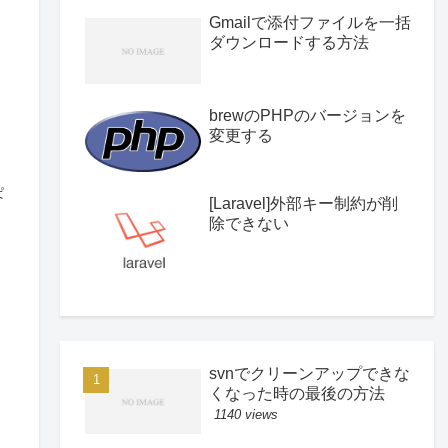
Gmailで添付ファイルを一括
ダウンロードする方法
brewのPHPのバージョンを
変更する
ー
ぱ
[Laravel]外部キー制約が削
除できない
svnでクリーンアップできな
くなった時の最後の方法
1140 views