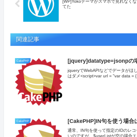
[WP]Yokoテーマがスマホで見れなく
てた
関連記事
[jquery]datatype=js
CakePHP
jqueryでWebAPIなどでデー
はダメ<script>var url = "var data = { 
[CakePHP]IN句を使う場合は
CakePHP
通常、IN句を使って指定のIDのレコード一覧を
いのですが、$userListが空の場合