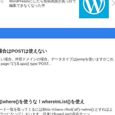
なっ
WordPress5にしたら投稿画面が真っ白で
編集できなくなった件
onpの場合はPOSTは使えない
タがほしい場合、外部ドメインの場合、データタイプはjsonpを使いますがこれ
page:"1"};$.ajax({ type:'POST...
where()を使うな！whereInList()を使え
取ってくるには$this->Users->find('all')->whre();とすればよ
エラーになってしまいます。従来は$userListの存在チェッ...