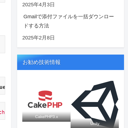
2025年4月3日
Gmailで添付ファイルを一括ダウンロー
ドする方法
2025年2月8日
お勧め技術情報
ue
,
'div'
=>
false
,
'class'
=>
'btn btn-defaul
rch&quot;></i>&amp;nbsp;検索"
CakePHP3.x
Unity