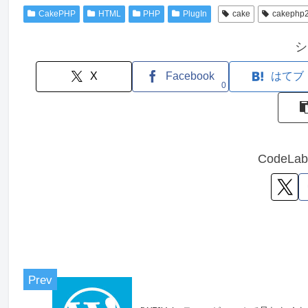
CakePHP
HTML
PHP
PlugIn
cake
cakephp
シ
X
Facebook
はてブ
0
CodeL