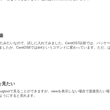
築
出たみたいなので、試しに入れてみました。CentOS7以前では、パッケ
したが、CentOS8ではdnfというコマンドに変わっています。ただ、
yを見たい
bugtoolで見ることができますが、viewを表示しない場合で直接見たい場
ようにすると見れます。