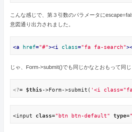
こんな感じで、第３引数のパラメータにescape=f
意図通り出力されました。
<
a
href
=
"#"
>
<
i
class
=
"fa fa-search"
>
じゃ、Form->submit()でも同じかなとおもっ
<?
= 
$this
->Form->submit(
'<i class="f
<input 
class
=
"btn btn-default"
type
=