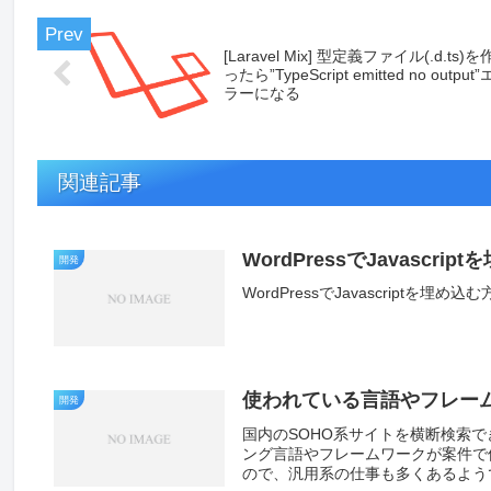
[Laravel Mix] 型定義ファイル(.d.ts)を
ったら”TypeScript emitted no output”
ラーになる
関連記事
WordPressでJavascri
開発
WordPressでJavascriptを埋め
使われている言語やフレー
開発
国内のSOHO系サイトを横断検索
ング言語やフレームワークが案件で
ので、汎用系の仕事も多くあるようでC