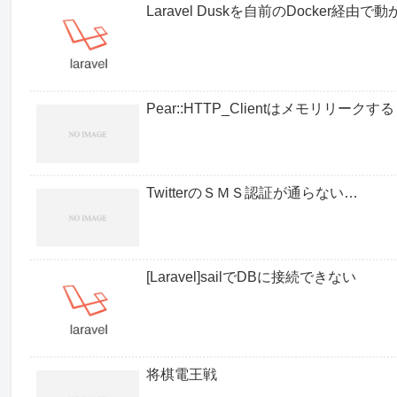
Laravel Duskを自前のDocker経由で
Pear::HTTP_Clientはメモリリークす
TwitterのＳＭＳ認証が通らない…
[Laravel]sailでDBに接続できない
将棋電王戦