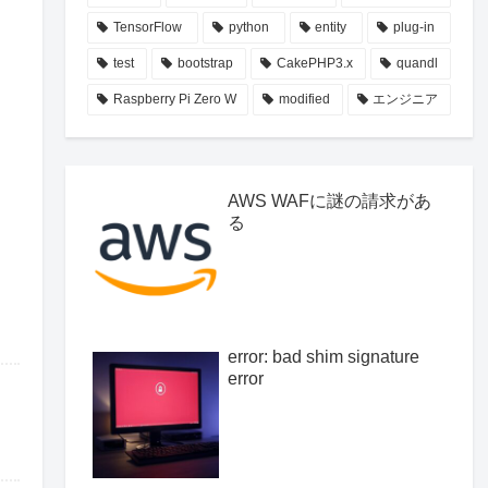
TensorFlow
python
entity
plug-in
test
bootstrap
CakePHP3.x
quandl
Raspberry Pi Zero W
modified
エンジニア
AWS WAFに謎の請求があ
る
error: bad shim signature
error