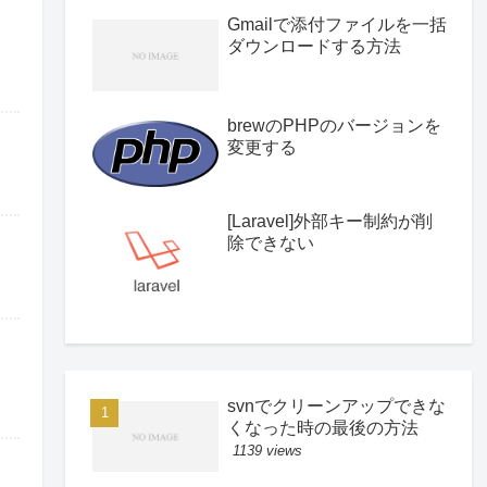
Gmailで添付ファイルを一括
ダウンロードする方法
brewのPHPのバージョンを
変更する
[Laravel]外部キー制約が削
除できない
svnでクリーンアップできな
くなった時の最後の方法
1139 views