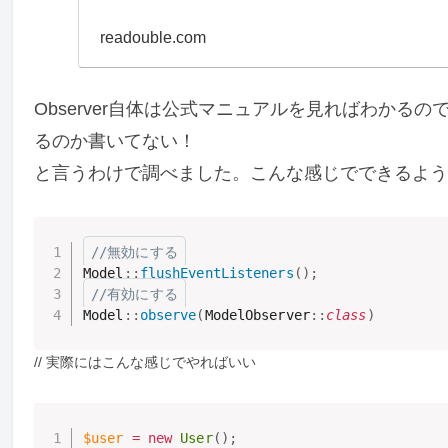
readouble.com
Observer自体は公式マニュアルを見ればわか
るのか書いてない！
と言うわけで調べました。こんな感じでできるよう
//無効にする
Model
:
:
flushEventListeners
(
)
;
//有効にする
Model
:
:
observe
(
ModelObserver
:
:
class
)
// 実際にはこんな感じでやればいい
$user
=
new
User
(
)
;