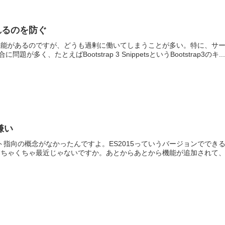
されるのを防ぐ
高度な補完機能があるのですが、どうも過剰に働いてしまうことが多い。特に、サ
く、たとえばBootstrap 3 SnippetsというBootstrap3のキ...
嫌い
ジェクト指向の概念がなかったんですよ。ES2015っていうバージョンででき
てめちゃくちゃ最近じゃないですか。あとからあとから機能が追加されて