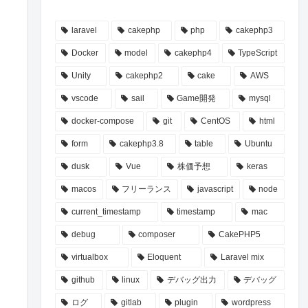
laravel
cakephp
php
cakephp3
Docker
model
cakephp4
TypeScript
ー
Unity
cakephp2
cake
AWS
vscode
sail
Game開発
mysql
docker-compose
git
CentOS
html
form
cakephp3.8
table
Ubuntu
dusk
Vue
株価予想
keras
macos
フリーランス
javascript
node
る
、
current_timestamp
timestamp
mac
debug
composer
CakePHP5
virtualbox
Eloquent
Laravel mix
github
linux
デバッグ出力
デバッグ
ログ
gitlab
plugin
wordpress