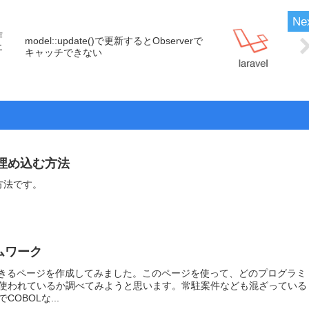
作
model::update()で更新するとObserverで
エ
キャッチできない
ptを埋め込む方法
込む方法です。
ムワーク
できるページを作成してみました。このページを使って、どのプログラミ
使われているか調べてみようと思います。常駐案件なども混ざっている
OBOLな...