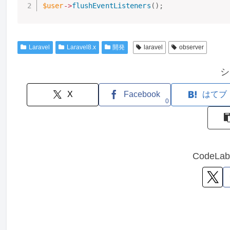
$user
-
>
flushEventListeners
(
)
;
Laravel
Laravel8.x
開発
laravel
observer
シ
X
Facebook
はてブ
0
CodeL