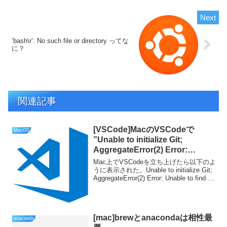
‘bash\r’: No such file or directory ってな
に？
関連記事
[VSCode]MacのVSCodeで
MacOS
”Unable to initialize Git;
AggregateError(2) Error:
Unable to find git Error: Unable
Mac上でVSCodeを立ち上げたら以下のよ
to find git.” のエラーが出る
うに表示された。Unable to initialize Git;
AggregateError(2) Error: Unable to find git
Error: Unable to fin...
[mac]brewとanacondaは相性最
anaconda