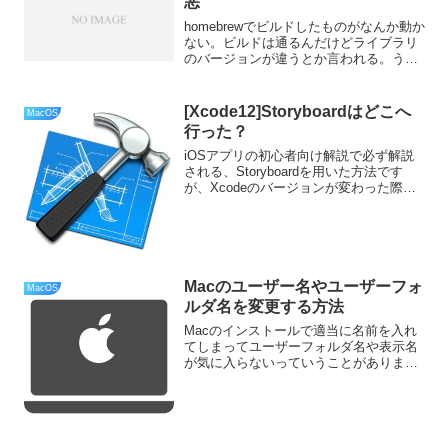
悪
homebrewでビルドしたものがなんか動か
ない。ビルドは通るんだけどライブラリ
のバージョンが違うとか言われる。うー
ん。
[Xcode12]Storyboardはどこへ
MacOS
行った？
iOSアプリの初心者向け解説で必ず解説
される、Storyboardを用いた方法です
が、Xcodeのバージョンが変わった際に
デフォルトが変わってしまったため、解
説書などの通りにできなくなってしまっ
た様です。Single View APPがない...
Macのユーザー名やユーザーフォ
MacOS
ルダ名を変更する方法
Macのインストールで適当に名前を入れ
てしまってユーザーフォルダ名や表示名
が気に入らないっていうことがありま
す。私は、フルネームの欄でフルネーム
を入れたので、コンソールを開くとフル
ネームで表示領域が圧迫されて困ってま
した。ということで変更す...