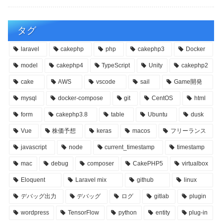
タグ
laravel
cakephp
php
cakephp3
Docker
model
cakephp4
TypeScript
Unity
cakephp2
cake
AWS
vscode
sail
Game開発
mysql
docker-compose
git
CentOS
html
form
cakephp3.8
table
Ubuntu
dusk
Vue
株価予想
keras
macos
フリーランス
javascript
node
current_timestamp
timestamp
mac
debug
composer
CakePHP5
virtualbox
Eloquent
Laravel mix
github
linux
デバッグ出力
デバッグ
ログ
gitlab
plugin
wordpress
TensorFlow
python
entity
plug-in