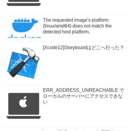
The requested image’s platform
(linux/amd64) does not match the
detected host platform.
[Xcode12]Storyboardはどこへ行った？
ERR_ADDRESS_UNREACHABLE で
ローカルのサーバーにアクセスできな
い