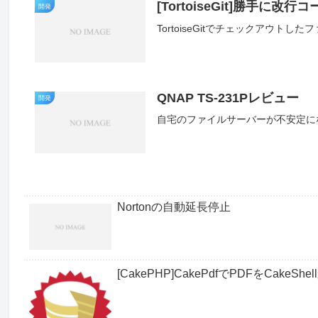
[TortoiseGit]勝手に改
開発
TortoiseGitでチェックアウ
QNAP TS-231Pレビュー
開発
自宅のファイルサーバーが不安定に
Nortonの自動延長停止
[CakePHP]CakePdfでPDFをCakeS