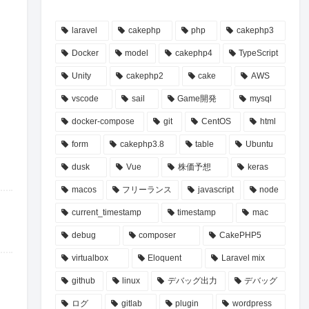
laravel
cakephp
php
cakephp3
Docker
model
cakephp4
TypeScript
Unity
cakephp2
cake
AWS
vscode
sail
Game開発
mysql
docker-compose
git
CentOS
html
form
cakephp3.8
table
Ubuntu
dusk
Vue
株価予想
keras
macos
フリーランス
javascript
node
current_timestamp
timestamp
mac
debug
composer
CakePHP5
virtualbox
Eloquent
Laravel mix
github
linux
デバッグ出力
デバッグ
ログ
gitlab
plugin
wordpress