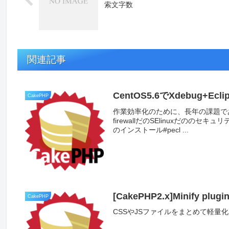
索文字数
関連記事
CentOS5.6でXdebug+E
CakePHP
作業効率化のために、長年の課題で
firewallだのSElinuxだのの
のインストール#pecl ...
[CakePHP2.x]Minify plugi
CakePHP
CSSやJSファイルをまとめて軽