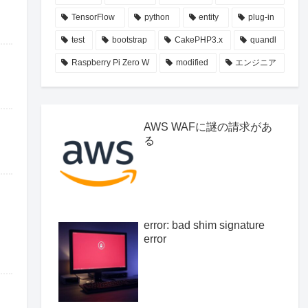
TensorFlow
python
entity
plug-in
test
bootstrap
CakePHP3.x
quandl
Raspberry Pi Zero W
modified
エンジニア
AWS WAFに謎の請求があ
る
error: bad shim signature
error