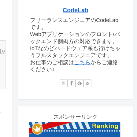
CodeLab
フリーランスエンジニアのCodeLab
です。
Webアプリケーションのフロント/バ
ックエンド側両方の対応できます。
IoTなのどハードウェア系も行けちゃ
ive/master.zip 
うフルスタックエンジニアです。
お仕事のご相談は
こちら
からご連絡
ください♪
れ
スポンサーリンク