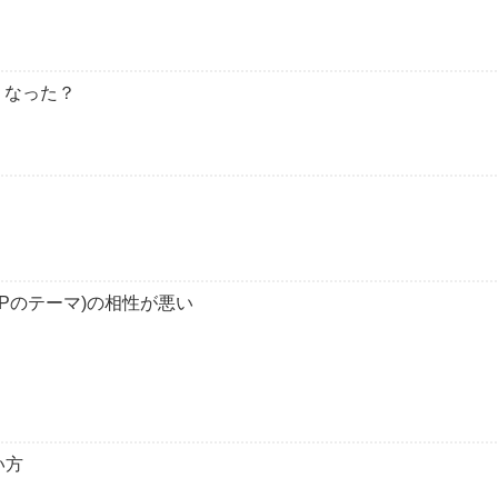
えなくなった？
coon(WPのテーマ)の相性が悪い
い方