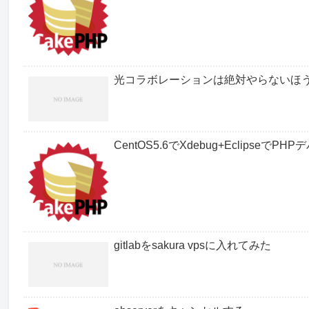
光コラボレーションは絶対やらないほ
CentOS5.6でXdebug+EclipseでP
gitlabをsakura vpsに入れてみた