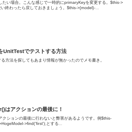
い場合。こんな感じで一時的にprimaryKeyを変更する。$this->
_id';使い終わったら戻しておきましょう。$this->{model}-...
ellをUnitTestでテストする方法
stでテストする方法を探してもあまり情報が無かったのでメモ書き。
render()はアクションの最後に！
r()はアクションの最後に行わないと弊害があるようです。例$this-
->HogeModel->find('first');とする...