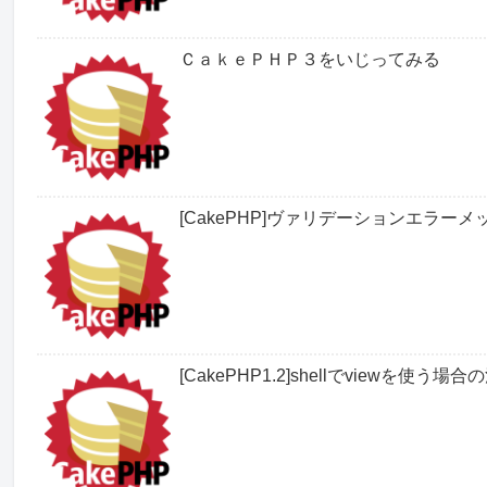
ＣａｋｅＰＨＰ３をいじってみる
[CakePHP]ヴァリデーションエラ
[CakePHP1.2]shellでviewを使う場合