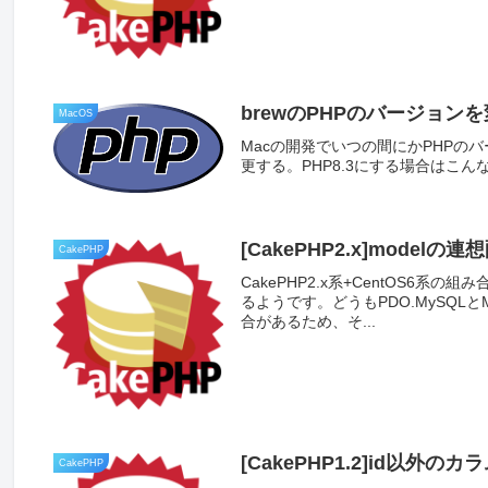
brewのPHPのバージョン
MacOS
Macの開発でいつの間にかPHP
更する。PHP8.3にする場合はこんな感じでbrew i
[CakePHP2.x]mode
CakePHP
CakePHP2.x系+CentOS6
るようです。どうもPDO.MySQL
合があるため、そ...
[CakePHP1.2]id以外
CakePHP