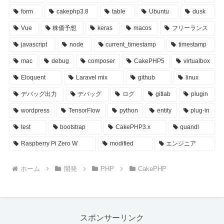
form
cakephp3.8
table
Ubuntu
dusk
Vue
株価予想
keras
macos
フリーランス
javascript
node
current_timestamp
timestamp
mac
debug
composer
CakePHP5
virtualbox
Eloquent
Laravel mix
github
linux
デバッグ出力
デバッグ
ログ
gitlab
plugin
wordpress
TensorFlow
python
entity
plug-in
test
bootstrap
CakePHP3.x
quandl
Raspberry Pi Zero W
modified
エンジニア
ホーム
開発
PHP
CakePHP
スポンサーリンク