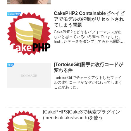
CakePHP2 Containableビヘイビ
CakePHP
アでモデルの抑制がリセットされ
てしまう問題
CakePHP2でどうもパフォーマンスが出
ないと思っていろいろ調べていました。
findしたデータをダンプしてみたら問題発
見、ある一部のモデルでcontainが効かな
くなっていて以下のモデルすべてが出力
されているのを発見しました。
[TortoiseGit]勝手に改行コードが
開発
変わる件
TortoiseGitでチェックアウトしたファイ
ルの改行コードがなぜか代わってしまう
ことがあった。
[CakePHP3]Cake3で検索プラグイン
(friendsofcake/search)を使う