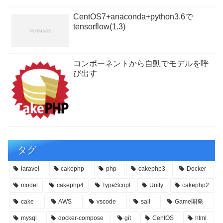
CentOS7+anaconda+python3.6で
tensorflow(1.3)
コンポーネントから自動でモデルを呼
び出す
タグ
laravel
cakephp
php
cakephp3
Docker
model
cakephp4
TypeScript
Unity
cakephp2
cake
AWS
vscode
sail
Game開発
mysql
docker-compose
git
CentOS
html