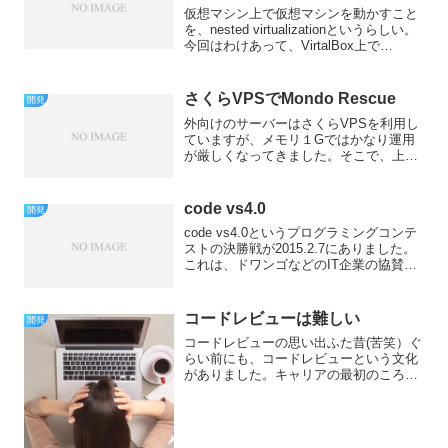
仮想マシン上で仮想マシンを動かすこと
を、nested virtualizationというらしい。
今回はわけあって、VirtalBox上で
Vmware ESXi動かしたいとおもっていろ
いろやってみた。インストール自体は問
題なく終了。起動も問題...
さくらVPSでMondo Rescue
開発
外向けのサーバーはさくらVPSを利用し
ていますが、メモリ１Gではかなり運用
が厳しくなってきました。そこで、上位
プランを借りて移行することにしまし
た。いちいちアプリをインストールし直
すのは面倒なので、Mondo Rescueを使
code vs4.0
開発
ってみたのです...
code vs4.0というプログラミングコンテ
ストの決勝戦が2015.2.7にありました。
これは、ドワンゴなどのIT企業の協賛で
毎年行っているプログラミングコンテス
トで、今年で４回目になるようです。毎
年、違ったテーマでAIを作成し、AI同
コードレビューは難しい
開発
士...
コードレビューの思い出ふた昔(苦笑）ぐ
らい前にも、コードレビューという文化
がありました。キャリアの最初のころを
思い出してみると、確かにコードレビュ
ーをした覚えがあります。当時は、ソー
スコードをプロジェクターを使ってスク
リーンに映し、メンバー...