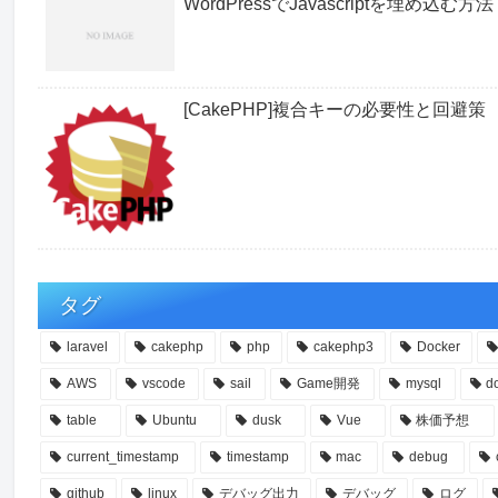
WordPressでJavascriptを埋め込む方法
[CakePHP]複合キーの必要性と回避策
タグ
laravel
cakephp
php
cakephp3
Docker
AWS
vscode
sail
Game開発
mysql
d
table
Ubuntu
dusk
Vue
株価予想
current_timestamp
timestamp
mac
debug
github
linux
デバッグ出力
デバッグ
ログ