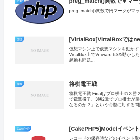
preg_match()関数で￥
PHP
preg_match()関数で円マークが
[VirtalBox]VirtalBoxではn
開発
仮想マシン上で仮想マシンを動かすことを、
VirtalBox上でVmware E
起動も問題...
将棋電王戦
開発
将棋電王戦 Finalはプロ棋士の
で電撃投了、3勝2敗でプロ棋士が
なるのか？」という命題に対する問題
[CakePHP5]Modelイ
CakePHP
レコードの保存時などのイベント取得でCak