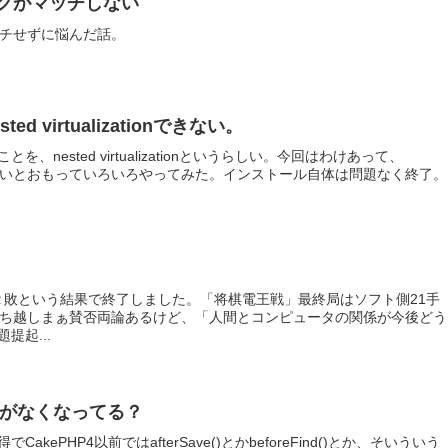
マークがマッチしない
マッチせずに悩んだ話。
ested virtualizationできない。
nested virtualizationというらしい。今回はわけあって、
SXi動かしたいとおもっていろいろやってみた。インストール自体は問題なく終了。
３勝２敗という結果で終了しました。「将棋電王戦」最終局はソフト側21手
勝ち越しまぁ賛否両論あるけど、「人間とコンピュータの関係が今後どう
提起...
ベントがなくなってる？
ePHP4以前ではafterSave()とかbeforeFind()とか、そいういう