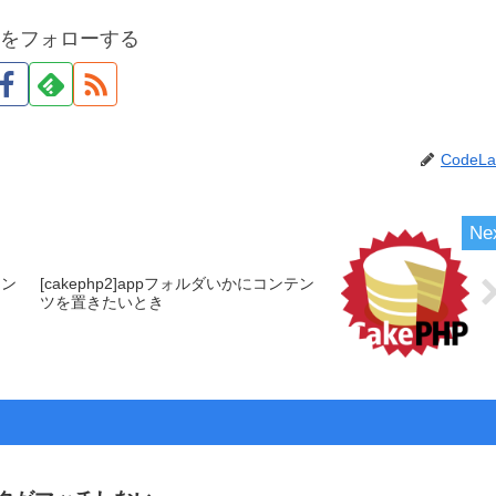
abをフォローする
CodeLa
レン
[cakephp2]appフォルダいかにコンテン
ツを置きたいとき