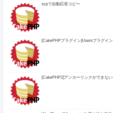
scpで自動応答コピー
[CakePHPプラグイン]Usersプラグイン
[CakePHP2]アンカーリンクができな