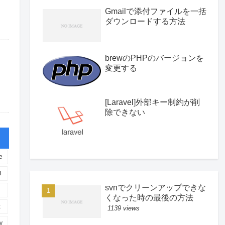
Gmailで添付ファイルを一括
ダウンロードする方法
brewのPHPのバージョンを
変更する
[Laravel]外部キー制約が削
除できない
e
8
svnでクリーンアップできな
くなった時の最後の方法
x
1139 views
ty