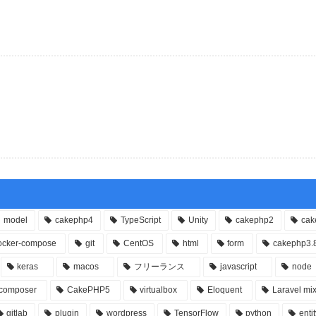
model
cakephp4
TypeScript
Unity
cakephp2
cak
ocker-compose
git
CentOS
html
form
cakephp3.
keras
macos
フリーランス
javascript
node
composer
CakePHP5
virtualbox
Eloquent
Laravel mi
gitlab
plugin
wordpress
TensorFlow
python
enti