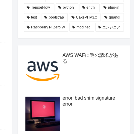
TensorFlow
python
entity
plug-in
test
bootstrap
CakePHP3.x
quandl
Raspberry Pi Zero W
modified
エンジニア
AWS WAFに謎の請求があ
る
error: bad shim signature
error