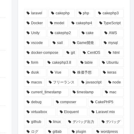
laravel
cakephp
php
cakephp3
Docker
model
cakephp4
TypeScript
Unity
cakephp2
cake
AWS
vscode
sail
Game開発
mysql
docker-compose
git
CentOS
html
form
cakephp3.8
table
Ubuntu
dusk
Vue
株価予想
keras
macos
フリーランス
javascript
node
current_timestamp
timestamp
mac
debug
composer
CakePHP5
virtualbox
Eloquent
Laravel mix
github
linux
デバッグ出力
デバッグ
ログ
gitlab
plugin
wordpress