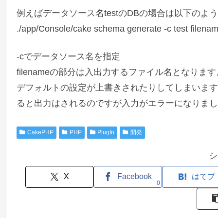
例えばデータソース名testのDBの場合は以下のよ
./app/Console/cake schema generate -c test filena
-cでデータソース名を指定
filenameの部分は入出力するファイル名となります
デフォルトの設定が上書きされたりしてしまいます。また、
ると出力はされるのですが入力がエラーになりまし
CakePHP
PHP
PlugIn
開発
シ
X
Facebook
はてブ
0