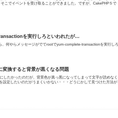
るとそこでイベントを受け取ることができました。ですが、CakePHP５で
te-transactionを実行しろといわれたが…
らメッセージがでてrootでyum-complete-transactionを実行し
JPEGに変換すると背景が黒くなる問題
てJPEGにしたかったのだが、背景色が真っ黒になってしまって文字が読めなく
を設定したいのだがうまくいかない・・・どうにかして見つけた方法が