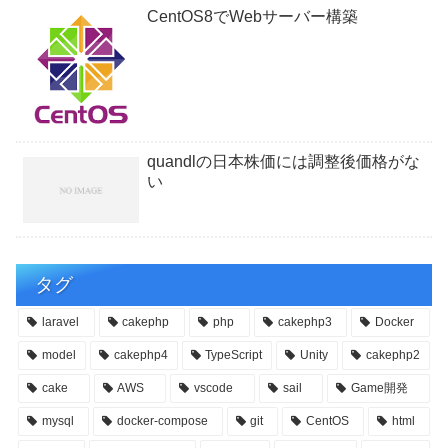
CentOS8でWebサーバー構築
quandlの日本株価には調整後価格がな
い
タグ
laravel
cakephp
php
cakephp3
Docker
model
cakephp4
TypeScript
Unity
cakephp2
cake
AWS
vscode
sail
Game開発
mysql
docker-compose
git
CentOS
html