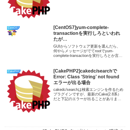
{$this->f...
[CentOS7]yum-complete-
CentOS7
transactionを実行しろといわれ
たが…
GUIからソフトウェア更新を選んだら、
何やらメッセージがでてrootでyum-
complete-transactionを実行しろとか言わ
れた。なんのこっちゃ？？
[CakePHP2]cakedc/searchで
CakePHP
Error: Class ‘String’ not found
エラーが出る場合
cakedc/searchは検索エンジンを作るため
プラグインですが、最新のCake(2.8系）
だと下記のエラーが出ることがありまし
た。Error: Class 'String' not found エラー