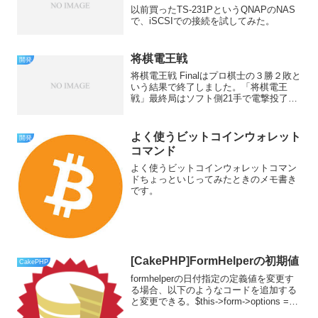
以前買ったTS-231PというQNAPのNAS
で、iSCSIでの接続を試してみた。
将棋電王戦
開発
将棋電王戦 Finalはプロ棋士の３勝２敗と
いう結果で終了しました。「将棋電王
戦」最終局はソフト側21手で電撃投了、3
勝2敗でプロ棋士が勝ち越しまぁ賛否両論
あるけど、「人間とコンピュータの関係
が今後どうなるのか？」という命題に対
よく使うビットコインウォレット
開発
する問題提起...
コマンド
よく使うビットコインウォレットコマン
ドちょっといじってみたときのメモ書き
です。
[CakePHP]FormHelperの初期値
CakePHP
formhelperの日付指定の定義値を変更す
る場合、以下のようなコードを追加する
と変更できる。$this->form->options =
array();for ($i = 1 ; $i < = 12 ; $i++)