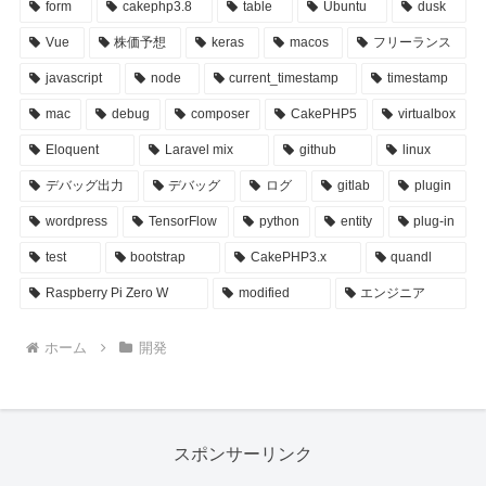
form
cakephp3.8
table
Ubuntu
dusk
Vue
株価予想
keras
macos
フリーランス
javascript
node
current_timestamp
timestamp
mac
debug
composer
CakePHP5
virtualbox
Eloquent
Laravel mix
github
linux
デバッグ出力
デバッグ
ログ
gitlab
plugin
wordpress
TensorFlow
python
entity
plug-in
test
bootstrap
CakePHP3.x
quandl
Raspberry Pi Zero W
modified
エンジニア
ホーム
開発
スポンサーリンク