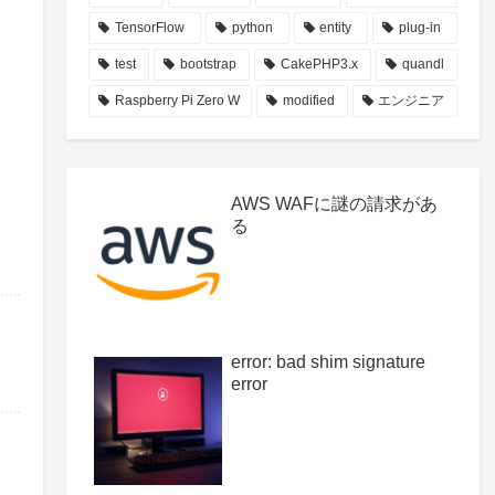
TensorFlow
python
entity
plug-in
test
bootstrap
CakePHP3.x
quandl
Raspberry Pi Zero W
modified
エンジニア
。
AWS WAFに謎の請求があ
る
error: bad shim signature
error