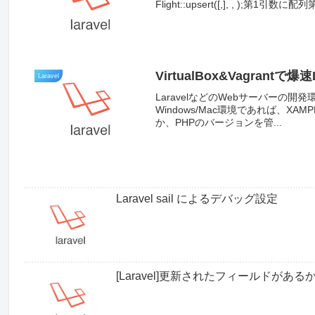
Flight::upsert([,], , )
VirtualBox&Vagrantで爆
Laravel
LaravelなどのWebサーバー
Windows/Mac環境であれば、
か、PHPのバージョンを管...
Laravel sail によるデバッグ設定
[Laravel]更新されたフィールドがあ