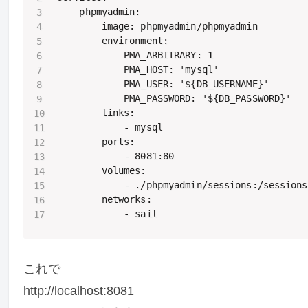
    phpmyadmin:

        image: phpmyadmin/phpmyadmin

        environment:

            PMA_ARBITRARY: 1

            PMA_HOST: 'mysql'

            PMA_USER: '${DB_USERNAME}'

            PMA_PASSWORD: '${DB_PASSWORD}'

        links:

            - mysql

        ports:

            - 8081:80

        volumes:

            - ./phpmyadmin/sessions:/sessions

        networks:

これで
http://localhost:8081