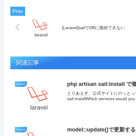
[Laravel]sailでDBに接続できない
関連記事
php artisan sail:ins
Laravel
とりあえず、公式サイトにのっとってインス
sail:installWhich services would you l
model::update()で更
Laravel