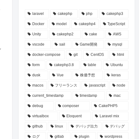
単
laravel
cakephp
php
cakephp3
Docker
model
cakephp4
TypeScript
Unity
cakephp2
cake
AWS
vscode
sail
Game開発
mysql
ン
docker-compose
git
CentOS
html
form
cakephp3.8
table
Ubuntu
dusk
Vue
株価予想
keras
macos
フリーランス
javascript
node
current_timestamp
timestamp
mac
debug
composer
CakePHP5
virtualbox
Eloquent
Laravel mix
github
linux
デバッグ出力
デバッグ
ログ
gitlab
plugin
wordpress