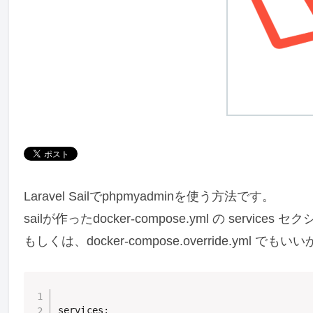
Laravel Sailでphpmyadminを使う方法です。
sailが作ったdocker-compose.yml の serv
もしくは、docker-compose.override.yml で
services:
