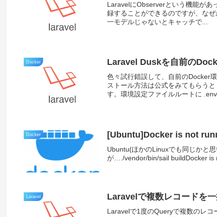
LaravelにObserverとい
録することができるのですが、なぜか
一モデルじゃないとキャッチで...
Laravel Duskを自前のDo
Docker
色々試行錯誤して、自前のDocke
ストール方法は公式をみてもらうと
す。環境設定ファイルルートに .env..
[Ubuntu]Docker is not 
Docker
Ubuntu(ほかのLinuxでも同じか
が…./vendor/bin/sail buildDocker is 
Laravelで複数レコードを
Laravel
Laravelで1度のQueryで複数の