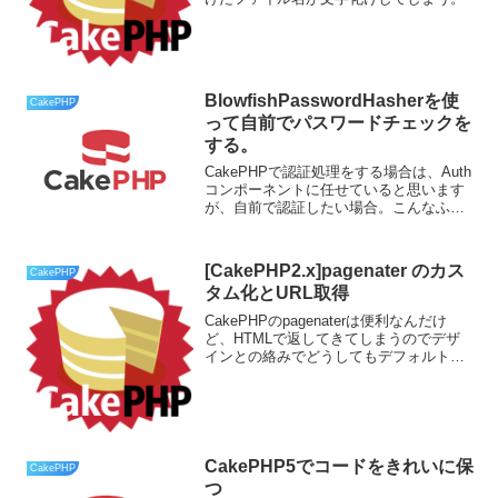
BlowfishPasswordHasherを使
CakePHP
って自前でパスワードチェックを
する。
CakePHPで認証処理をする場合は、Auth
コンポーネントに任せていると思います
が、自前で認証したい場合。こんなふう
にやってはダメ！$pw = new
BlowfishPasswordHasher();$user = $this-
>Use...
[CakePHP2.x]pagenater のカス
CakePHP
タム化とURL取得
CakePHPのpagenaterは便利なんだけ
ど、HTMLで返してきてしまうのでデザ
インとの絡みでどうしてもデフォルトの
ままではうまくいかない。出来るだけ簡
単にカスタム化すべく、解析してみた。
CakePHP5でコードをきれいに保
CakePHP
つ