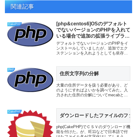
関連記事
[php&centos6]OSのデフォルト
CakePHP
でないバージョンのPHPを入れて
いる場合で追加の拡張ライブラリ
を入れる時の注意
デフォルトでないバージョンのPHPをイ
ンストールしていましたが、追加でエク
ステンションを入れようとしても依存性
エラーになってインストールができませ
ん。原因は？実はyum入っているPHPの
バージョンに合わせて勝手に探してくれ
PHP
るわけではないんで...
住所文字列の分解    
大量の住所データを扱う必要があり、ど
のようにすればよいかを調べてみた。入
力された住所の分解についてmecabとい
う日本語の形態素解析器を使う方法正規
表現でがんばってみる日本の住所につい
てxx丁目 ぐらいまで入っているものがあ
CakePHP
ればよいのだが、...
ダウンロードしたファイルのファイ
php(CakePHP)でＣＳＶのダウンロード機
能を付けた。が、IE11などで日本語で付
けたファイル名が文字化けしてしまう。