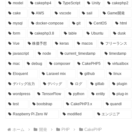
model
cakephp4
TypeScript
Unity
cakephp2
cake
AWS
vscode
sail
Game開発
mysql
docker-compose
git
CentOS
html
form
cakephp3.8
table
Ubuntu
dusk
Vue
株価予想
keras
macos
フリーランス
javascript
node
current_timestamp
timestamp
mac
debug
composer
CakePHP5
virtualbox
Eloquent
Laravel mix
github
linux
デバッグ出力
デバッグ
ログ
gitlab
plugin
wordpress
TensorFlow
python
entity
plug-in
test
bootstrap
CakePHP3.x
quandl
Raspberry Pi Zero W
modified
エンジニア
ホーム
開発
PHP
CakePHP