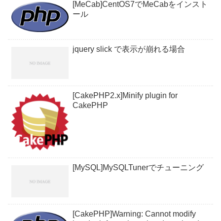
[MeCab]CentOS7でMeCabをインスト
ール
jquery slick で表示が崩れる場合
[CakePHP2.x]Minify plugin for
CakePHP
[MySQL]MySQLTunerでチューニング
[CakePHP]Warning: Cannot modify