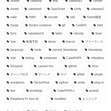
laravel
cakephp
php
cakephp3
Docker
model
cakephp4
TypeScript
Unity
cakephp2
cake
AWS
vscode
sail
Game開発
mysql
docker-compose
git
CentOS
html
form
cakephp3.8
table
Ubuntu
dusk
Vue
株価予想
keras
macos
フリーランス
javascript
node
current_timestamp
timestamp
mac
debug
composer
CakePHP5
virtualbox
Eloquent
Laravel mix
github
linux
デバッグ出力
デバッグ
ログ
gitlab
plugin
wordpress
TensorFlow
python
entity
plug-in
test
bootstrap
CakePHP3.x
quandl
Raspberry Pi Zero W
modified
エンジニア