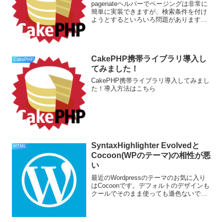
pagenateヘルパーでページングは非常に
簡単に実装できますが、検索条件を付け
ようとするといろいろ問題があります。
クッキーで引き継ぎ、URLで引き継ぎな
ど色々な方法がありますが、ここでは
sessionを利用した方法を実装します。
AppCo...
CakePHP携帯ライブラリ導入し
CakePHP
てみました！
CakePHP携帯ライブラリ導入してみまし
た！導入方法はこちら
SyntaxHighlighter Evolvedと
HTML
Cocoon(WPのテーマ)の相性が悪
い
最近のWordpressのテーマのお気に入り
はCocoonです。デフォルトのデザインも
クールでそのまま使っても遜色ないです
し、様々な設定がこれ一つで可能なの
で、他にプラグインをいろいろ入れなく
てもOKです。ただし、1点どうしても困