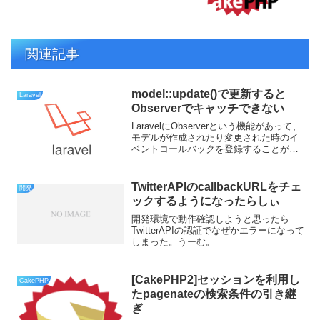
関連記事
model::update()で更新すると
Laravel
Observerでキャッチできない
LaravelにObserverという機能があって、
モデルが作成されたり変更された時のイ
ベントコールバックを登録することがで
きるのですが、なぜかUpdate時のイベン
トがキャッチできない問題に遭遇しまし
た。原因単一モデルじゃないとキャッチ
TwitterAPIのcallbackURLをチェ
開発
で...
ックするようになったらしぃ
開発環境で動作確認しようと思ったら
TwitterAPIの認証でなぜかエラーになって
しまった。うーむ。
[CakePHP2]セッションを利用し
CakePHP
たpagenateの検索条件の引き継
ぎ