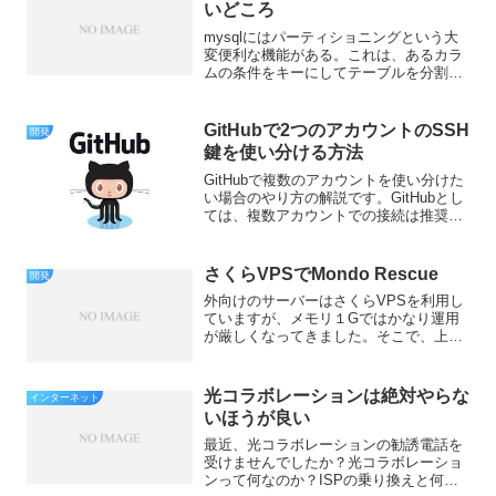
いどころ
mysqlにはパーティショニングという大
変便利な機能がある。これは、あるカラ
ムの条件をキーにしてテーブルを分割し
て、検索効率を上げる便利な機能であ
る。パーティショニングとこんなに早く
なる！というメリットを書いてあるブロ
GitHubで2つのアカウントのSSH
開発
グはたくさんあるのです...
鍵を使い分ける方法
GitHubで複数のアカウントを使い分けた
い場合のやり方の解説です。GitHubとし
ては、複数アカウントでの接続は推奨し
ていませんが、組織として会社のアカウ
ントを使うという方針の場合は仕方があ
りませんので何とかするしかありませ
さくらVPSでMondo Rescue
開発
ん。方法として...
外向けのサーバーはさくらVPSを利用し
ていますが、メモリ１Gではかなり運用
が厳しくなってきました。そこで、上位
プランを借りて移行することにしまし
た。いちいちアプリをインストールし直
すのは面倒なので、Mondo Rescueを使
光コラボレーションは絶対やらな
インターネット
ってみたのです...
いほうが良い
最近、光コラボレーションの勧誘電話を
受けませんでしたか？光コラボレーショ
ンって何なのか？ISPの乗り換えと何が