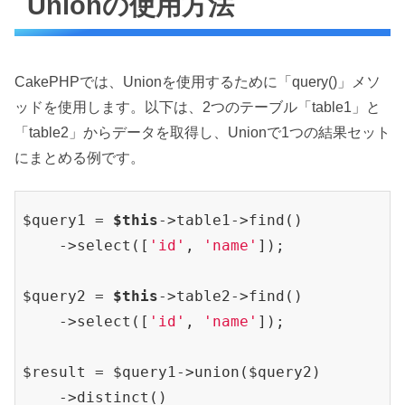
Unionの使用方法
CakePHPでは、Unionを使用するために「query()」メソ
ッドを使用します。以下は、2つのテーブル「table1」と
「table2」からデータを取得し、Unionで1つの結果セット
にまとめる例です。
$query1 = 
$this
->table1->find()

    ->select([
'id'
, 
'name'
]);

$query2 = 
$this
->table2->find()

    ->select([
'id'
, 
'name'
]);

$result = $query1->union($query2)

    ->distinct()
