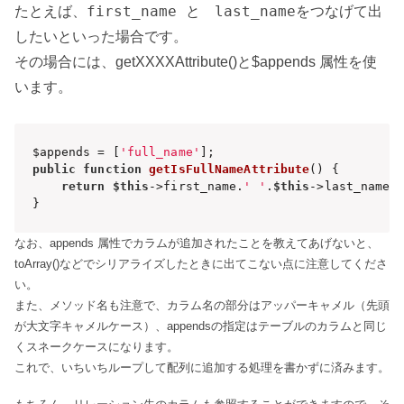
first_name と last_name
たとえば、
をつなげて出
したいといった場合です。
その場合には、getXXXXAttribute()と$appends 属性を使
います。
$appends = [
'full_name'
public
function
getIsFullNameAttribute
()
{

return
$this
->first_name.
' '
.
$this
->last_name;

}
なお、appends 属性でカラムが追加されたことを教えてあげないと、
toArray()などでシリアライズしたときに出てこない点に注意してくださ
い。
また、メソッド名も注意で、カラム名の部分はアッパーキャメル（先頭
が大文字キャメルケース）、appendsの指定はテーブルのカラムと同じ
くスネークケースになります。
これで、いちいちループして配列に追加する処理を書かずに済みます。