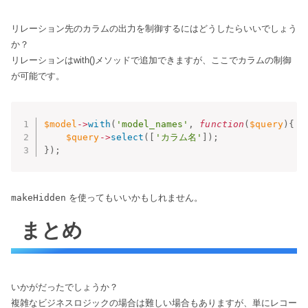
リレーション先のカラムの出力を制御するにはどうしたらいいでしょう
か？
リレーションはwith()メソッドで追加できますが、ここでカラムの制御
が可能です。
$model
-
>
with
(
'model_names'
,
function
(
$query
)
{
$query
-
>
select
(
[
'カラム名'
]
)
;
}
)
;
makeHidden
を使ってもいいかもしれません。
まとめ
いかがだったでしょうか？
複雑なビジネスロジックの場合は難しい場合もありますが、単にレコー