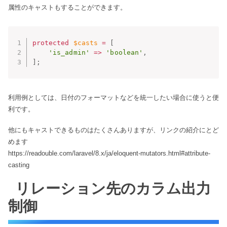
属性のキャストもすることができます。
protected
$casts
=
[
'is_admin'
=
>
'boolean'
,
]
;
利用例としては、日付のフォーマットなどを統一したい場合に使うと便
利です。
他にもキャストできるものはたくさんありますが、リンクの紹介にとど
めます
https://readouble.com/laravel/8.x/ja/eloquent-mutators.html#attribute-
casting
リレーション先のカラム出力
制御