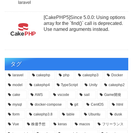
[CakePHP5]Since 5.0.0: Using options
array for the `find()` call is deprecated.
Use named arguments instead.
タグ
laravel
cakephp
php
cakephp3
Docker
model
cakephp4
TypeScript
Unity
cakephp2
cake
AWS
vscode
sail
Game開発
mysql
docker-compose
git
CentOS
html
form
cakephp3.8
table
Ubuntu
dusk
Vue
株価予想
keras
macos
フリーランス