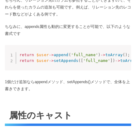
もちろん、リレーション先のカラムも参照することができますので、そ
れらを使ったカラムの追加も可能です。例えば、リレーション先のレコ
ード数などがよくある例です。
ちなみに、appends属性も動的に変更することが可能で、以下のような
書式です
return
$user
-
>
append
(
'full_name'
)
-
>
toArray
(
)
;
return
$user
-
>
setAppends
(
[
'full_name'
]
)
-
>
toArra
1個だけ追加ならappendメソッド、setAppends()メソッドで、全体を上
書きできます。
属性のキャスト