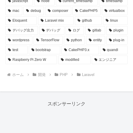
javascript
node
current_timestamp
timestamp
mac
debug
composer
CakePHP5
virtualbox
Eloquent
Laravel mix
github
linux
デバッグ出力
デバッグ
ログ
gitlab
plugin
wordpress
TensorFlow
python
entity
plug-in
test
bootstrap
CakePHP3.x
quandl
Raspberry Pi Zero W
modified
エンジニア
ホーム
開発
PHP
Laravel
スポンサーリンク