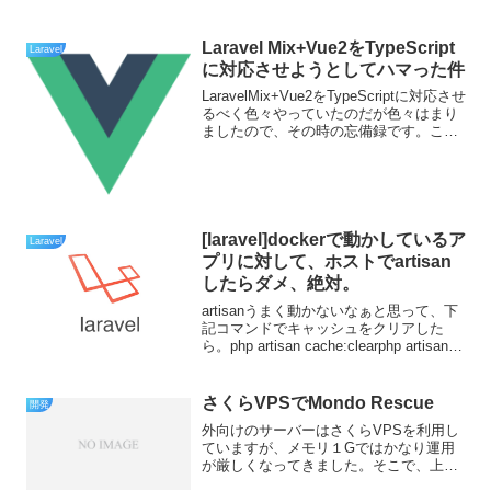
Laravel Mix+Vue2をTypeScript
Laravel
に対応させようとしてハマった件
LaravelMix+Vue2をTypeScriptに対応させ
るべく色々やっていたのだが色々はまり
ましたので、その時の忘備録です。こん
なののために１日潰れました。いまさら
Vue2にするとかはないと思いますがあま
り情報がなかったので残しておき...
[laravel]dockerで動かしているア
Laravel
プリに対して、ホストでartisan
したらダメ、絶対。
artisanうまく動かないなぁと思って、下
記コマンドでキャッシュをクリアした
ら。php artisan cache:clearphp artisan
config:cache根本的に動かなくなった
There is no existing ...
さくらVPSでMondo Rescue
開発
外向けのサーバーはさくらVPSを利用し
ていますが、メモリ１Gではかなり運用
が厳しくなってきました。そこで、上位
プランを借りて移行することにしまし