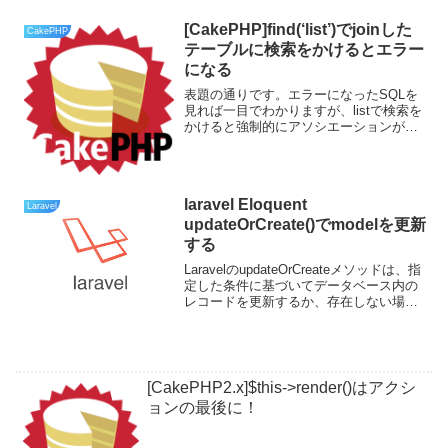
た。いちいちアプリをインストールし直
すのは面倒なので、Mondo Rescueを使
[CakePHP]find(‘list’)でjoinした
CakePHP
ってみたのです...
テーブルに検索をかけるとエラー
になる
表題の通りです。エラーになったSQLを
見れば一目でわかりますが、listで検索を
かけると強制的にアソシエーションが解
除されます。recursive=2とかしてもダメ
みたいです。list使わずに素直に、all使っ
て変形させたほうがよさそうです...
laravel Eloquent
Laravel
updateOrCreate()でmodelを更新
する
LaravelのupdateOrCreateメソッドは、指
定した条件に基づいてデータベース内の
レコードを更新するか、存在しない場合
は新しいレコードを作成します。このメ
ソッドは非常に便利で、以下のようなシ
ナリオで使用することができます。既存
の...
[CakePHP2.x]$this->render()はアクシ
ョンの最後に！