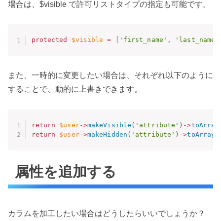
場合は、$visible で許可リストタイプの指定も可能です。
protected
$visible
=
[
'first_name'
,
'last_name'
また、一時的に変更したい場合は、それぞれ以下のように
することで、動的に上書きできます。
return
$user
-
>
makeVisible
(
'attribute'
)
-
>
toArray
return
$user
-
>
makeHidden
(
'attribute'
)
-
>
toArray
(
属性を追加する
カラムを加工したい場合はどうしたらいいでしょうか？