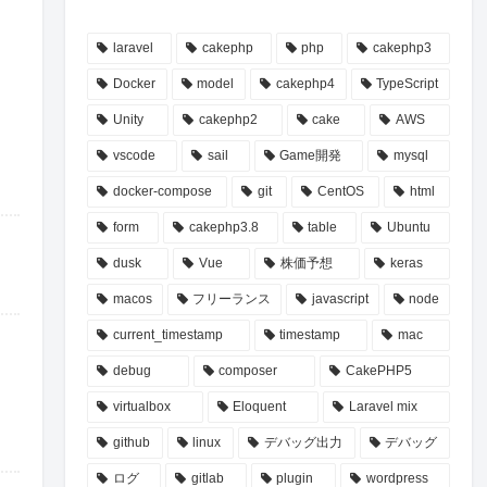
laravel
cakephp
php
cakephp3
Docker
model
cakephp4
TypeScript
Unity
cakephp2
cake
AWS
vscode
sail
Game開発
mysql
docker-compose
git
CentOS
html
form
cakephp3.8
table
Ubuntu
dusk
Vue
株価予想
keras
macos
フリーランス
javascript
node
current_timestamp
timestamp
mac
debug
composer
CakePHP5
virtualbox
Eloquent
Laravel mix
github
linux
デバッグ出力
デバッグ
ログ
gitlab
plugin
wordpress