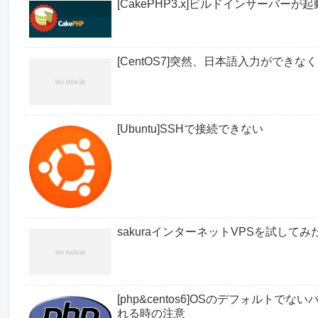
[CakePHP3.x]ビルドインサーバーが
[CentOS7]突然、日本語入力ができな
[Ubuntu]SSHで接続できない
sakuraインターネットVPSを試してみ
[php&centos6]OSのデフォル
れる時の注意