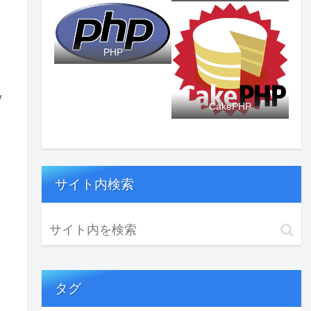
PHP
w
CakePHP
サイト内検索
タグ