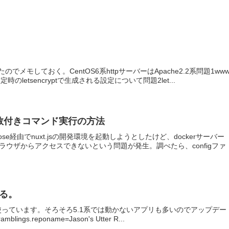
ったのでメモしておく。CentOS6系httpサーバーはApache2.2系問題1ww
定時のletsencryptで生成される設定について問題2let...
環境変数付きコマンド実行の方法
mpose経由でnuxt.jsの開発環境を起動しようとしたけど、dockerサーバー
ブラウザからアクセスできないという問題が発生。調べたら、configファ
する。
.1系を使っています。そろそろ5.1系では動かないアプリも多いのでアップデー
mblings.reponame=Jason's Utter R...