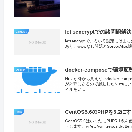
let’sencryptでの諸問題解決
CentOS7
letsencryptでいろいろ設定にはま
あり、wwwなし問題とServerAlias設
docker-composeで
Docker
Nuxtが外から見えないdocker co
が外部にあるので起動したNuxtに
イルをい...
CentOS5.6のPHPを5.2に
Linux
CentOS5.6はいまだにPHP5
トします。vi /etc/yum.repos.d/utterra