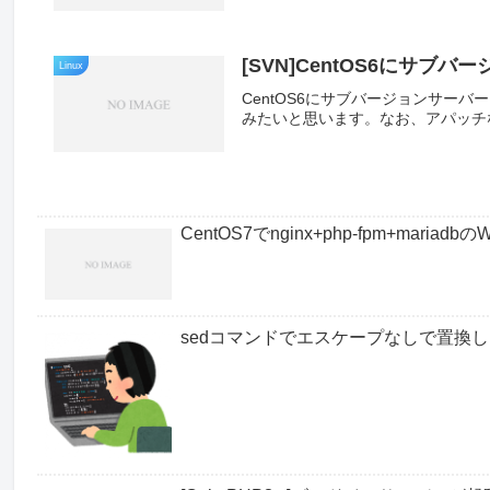
[SVN]CentOS6にサブ
Linux
CentOS6にサブバージョンサー
みたいと思います。なお、アパッチ
CentOS7でnginx+php-fpm+mari
sedコマンドでエスケープなしで置換