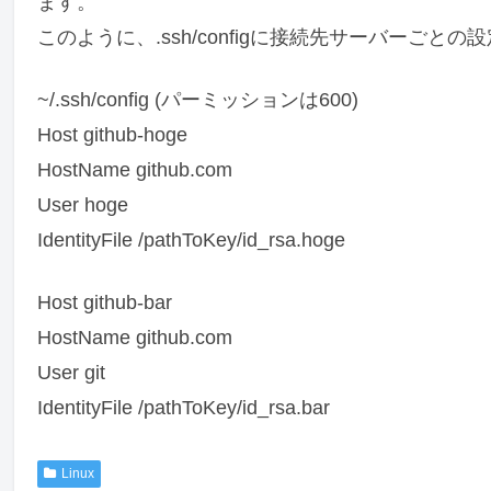
ます。
このように、.ssh/configに接続先サーバーご
~/.ssh/config (パーミッションは600)
Host github-hoge
HostName github.com
User hoge
IdentityFile /pathToKey/id_rsa.hoge
Host github-bar
HostName github.com
User git
IdentityFile /pathToKey/id_rsa.bar
Linux