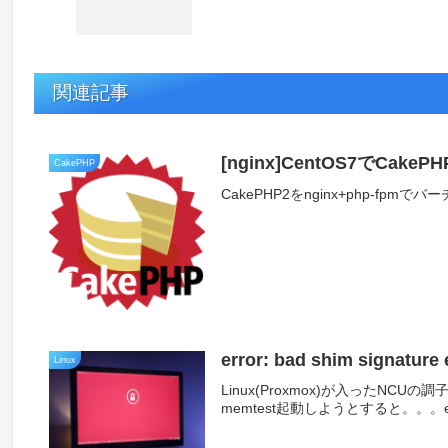
関連記事
[nginx]CentOS7でCa
CakePHP
CakePHP2をnginx+php-f
error: bad shim signature 
Linux
Linux(Proxmox)が入ったNC
memtest起動しようとすると。。。error: