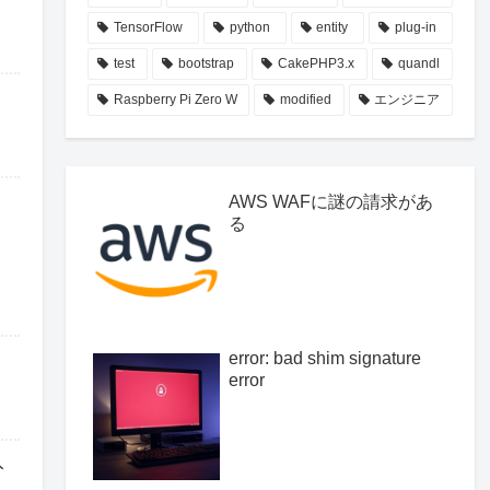
TensorFlow
python
entity
plug-in
test
bootstrap
CakePHP3.x
quandl
Raspberry Pi Zero W
modified
エンジニア
AWS WAFに謎の請求があ
る
error: bad shim signature
error
入