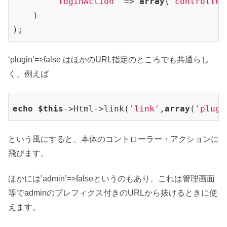
'loginAction'
 => 
array
(
'controller
    )

‘plugin’=>false はほかのURL指定のところでも共通らし
く、例えば
echo
$this
->Html->link(
'link'
,
array
(
'plugi
という風にすると、本体のコントローラー・アクションに
飛びます。
ほかには’admin’=>falseというのもあり、これは管理画面
等でadminのプレフィクス付きのURLから抜けるときに使
えます。