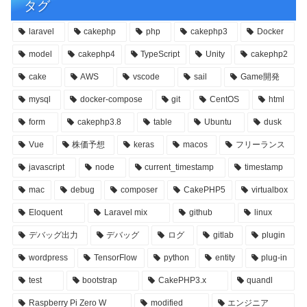
タグ
laravel
cakephp
php
cakephp3
Docker
model
cakephp4
TypeScript
Unity
cakephp2
cake
AWS
vscode
sail
Game開発
mysql
docker-compose
git
CentOS
html
form
cakephp3.8
table
Ubuntu
dusk
Vue
株価予想
keras
macos
フリーランス
javascript
node
current_timestamp
timestamp
mac
debug
composer
CakePHP5
virtualbox
Eloquent
Laravel mix
github
linux
デバッグ出力
デバッグ
ログ
gitlab
plugin
wordpress
TensorFlow
python
entity
plug-in
test
bootstrap
CakePHP3.x
quandl
Raspberry Pi Zero W
modified
エンジニア