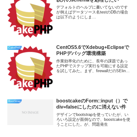
デフォルトのヘルプに書いてないのです
が例えばデータソース名testのDBの場合
は以下のようにしま
す。./app/Console/cake schema generate
-c test filename-cでデータソース名を指
定filena...
CentOS5.6でXdebug+Eclipseで
CakePHP
PHPデバッグ環境構築
作業効率化のために、長年の課題であっ
たPHPでステップ実行を可能にする設定
を試してみた。まず、firewallだのSElinux
だののセキュリティーがらみの設定は一
旦OFFにしておくことをお勧めします。
xdebugのインストール#pecl ...
boostcakeのForm::input（）で
BootStrap
div=falseにしたのに消えない件
デザインでbootstrapを使っていたが、い
ろいろ設定が面倒なので、boostcakeを使
うことにした。が、問題発生