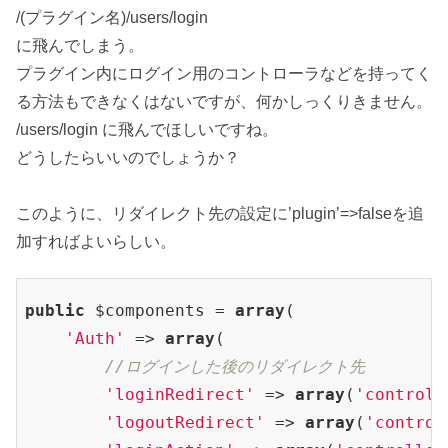
/(プラグイン名)/users/login
に飛んでしまう。
プラグイン内にログイン用のコントローラなどを持ってく
る方法もできなくはないですが、何かしっくりきません。
/users/login に飛んでほしいですね。
どうしたらいいのでしょうか？
このように、リダイレクト先の設定に’plugin’=>falseを追
加すればよいらしい。
public
 $components = 
array
(

'Auth'
 => 
array
(

//ログインした後のリダイレクト先
'loginRedirect'
 => 
array
(
'controll
'logoutRedirect'
 => 
array
(
'control