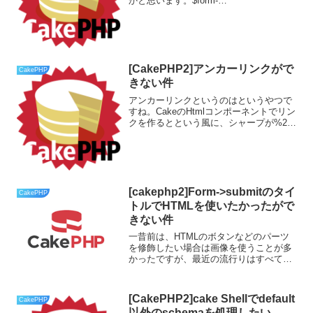
かと思います。$form-
>input('flg',array('options'=>array('0'=>'ON'
,'1'=>'OFF') ));しかし、...
[CakePHP2]アンカーリンクがで
CakePHP
きない件
アンカーリンクというのはというやつで
すね。CakeのHtmlコンポーネントでリン
クを作るとという風に、シャープが%23
に変換されてしまいます。escapeフラグ
を付けてもダメでした。どうするか？
[cakephp2]Form->submitのタイ
CakePHP
トルでHTMLを使いたかったがで
きない件
一昔前は、HTMLのボタンなどのパーツ
を修飾したい場合は画像を使うことが多
かったですが、最近の流行りはすべて
CSSであらわすのが主流かと思います。
ということで、ボタンをCSSで修飾して
みたのですが…CakePHP2.10 でのお話。
[CakePHP2]cake Shellでdefault
CakePHP
以外のschemaを処理したい