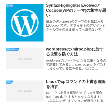
SyntaxHighlighter Evolvedと
HTML
Cocoon(WPのテーマ)の相性が悪
い
最近のWordpressのテーマのお気に入り
はCocoonです。デフォルトのデザインも
クールでそのまま使っても遜色ないです
し、様々な設定がこれ一つで可能なの
で、他にプラグインをいろいろ入れなく
てもOKです。ただし、1点どうしても困
ったことが...
wordpressのxmlrpc.phpに対す
WordPress
る攻撃を防ぐ方法
wordpressのサーバーがたまに重くなるの
で調査してみると、/xmlrpc.php をPOST
しまくっている奴を発見。なにこ
れ？？？
Linuxでcpコマンドの上書き確認
Linux
を消す
cp -f でも上書き確認が出てしまう場合
\cp -f src dstとすると出なくなります。
ちなみになぜ-fオプションが無視されるか
というと、一般的なディストリビューシ
ョンではalias cp='cp -i'と定義されており