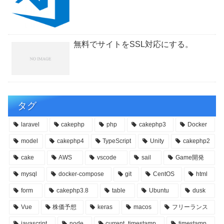
無料でサイトをSSL対応にする。
タグ
laravel
cakephp
php
cakephp3
Docker
model
cakephp4
TypeScript
Unity
cakephp2
cake
AWS
vscode
sail
Game開発
mysql
docker-compose
git
CentOS
html
form
cakephp3.8
table
Ubuntu
dusk
Vue
株価予想
keras
macos
フリーランス
javascript
node
current_timestamp
timestamp