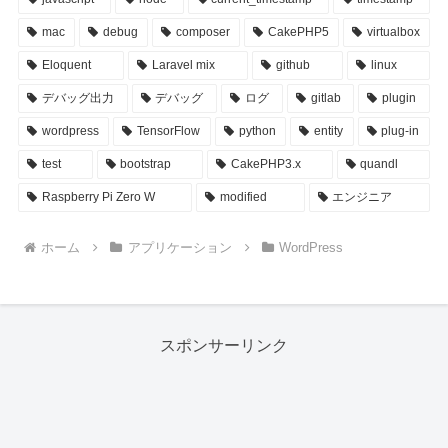
mac
debug
composer
CakePHP5
virtualbox
Eloquent
Laravel mix
github
linux
デバッグ出力
デバッグ
ログ
gitlab
plugin
wordpress
TensorFlow
python
entity
plug-in
test
bootstrap
CakePHP3.x
quandl
Raspberry Pi Zero W
modified
エンジニア
ホーム
アプリケーション
WordPress
スポンサーリンク