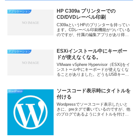
HP C309a プリンターでの
アプリケーション
CD/DVDレーベル印刷
C309aというHPのプリンターを持ってい
ます。CDレーベル印刷機能がついている
のですが、付属の編集アプリがあり得な
いぐらい使えません。付属してないと同
じぐらいひどいできです。一応。ラベル
マイティーという有料ソフトが公式に対
ESXiインストール中にキーボー
アプリケーション
応していますが、...
ドが使えなくなる。
VMware vSphere Hypervisor（ESXi)をイ
ンストール中にキーボードが使えなくな
ることがありました。どうもUSBキーボ
ードだと大丈夫らしいのですが、なぜか
それも認識できず。。。。よくわかりま
せんが、なぜかBIOSでAC...
ソースコード表示時にタイトルを
WordPress
付ける
Wordpressでソースコード表示したいと
きに、preタグで書いているのですが、他
のブログであるようにタイトルを付けた
いなと思ってやってみました。こちらの
サイトの設定を参考にしました。ただ、
こちらははてなブログ用の用のようで、
そのまま表示...