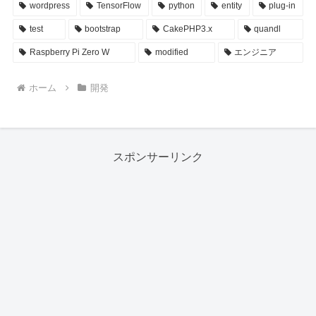
wordpress
TensorFlow
python
entity
plug-in
test
bootstrap
CakePHP3.x
quandl
Raspberry Pi Zero W
modified
エンジニア
ホーム
開発
スポンサーリンク