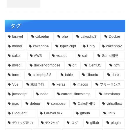
タグ
laravel
cakephp
php
cakephp3
Docker
model
cakephp4
TypeScript
Unity
cakephp2
cake
AWS
vscode
sail
Game開発
mysql
docker-compose
git
CentOS
html
form
cakephp3.8
table
Ubuntu
dusk
Vue
株価予想
keras
macos
フリーランス
javascript
node
current_timestamp
timestamp
mac
debug
composer
CakePHP5
virtualbox
Eloquent
Laravel mix
github
linux
デバッグ出力
デバッグ
ログ
gitlab
plugin