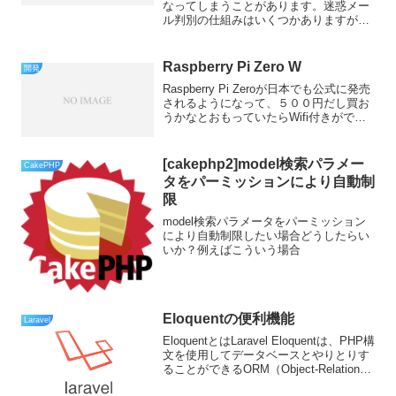
なってしまうことがあります。迷惑メー
ル判別の仕組みはいくつかありますが、
yahoo等で採用しているSPF認証とDKIM
を設定してみます。これを設定しておけ
ば迷惑メール扱いなりにくくなるはずで
Raspberry Pi Zero W
開発
す。なお、自ド...
Raspberry Pi Zeroが日本でも公式に発売
されるようになって、５００円だし買お
うかなとおもっていたらWifi付きがで
た！10ドルのRaspberry Pi Zero Wは最初
からWi-FiとBluetooth内蔵の超便利なラズ
パ...
[cakephp2]model検索パラメー
CakePHP
タをパーミッションにより自動制
限
model検索パラメータをパーミッション
により自動制限したい場合どうしたらい
いか？例えばこういう場合
Eloquentの便利機能
Laravel
EloquentとはLaravel Eloquentは、PHP構
文を使用してデータベースとやりとりす
ることができるORM（Object-Relational
Mapping）です。データベースとの作業